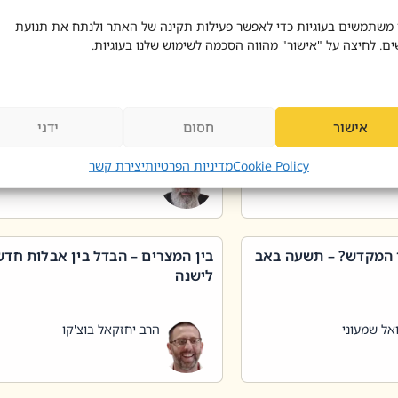
 דוד בוצ'קו
הרב שאול דוד בוצ'קו
 משתמשים בעוגיות כדי לאפשר פעילות תקינה של האתר ולנתח את תנועת
ים. לחיצה על "אישור" מהווה הסכמה לשימוש שלנו בעוגיות.
 שטיפת כלים בשבת –
ליקוטי מוהר"ן תניינא – גם לצדיקי
מן שכג
האמת יש ביטול תורה
אישור
חסום
ידני
אל שמעוני
הרב יאיר בידני
Cookie Policy
מדיניות הפרטיות
יצירת קשר
 המקדש? – תשעה באב
בין המצרים – הבדל בין אבלות חד
לישנה
אל שמעוני
הרב יחזקאל בוצ'קו