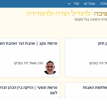
יבה
שבו”ש
עוד
שיבה
· להגדיל תורה ולהאדירה
רת הישיבה בכל מקום!
 חזק
פרשת עקב | אהבת הגר ואהבת הש
 דוד בוצ'קו
הרב שאול דוד בוצ'קו
שלושת האבות
פרשת מסעי | הזיקה בין הכהן הגדו
לעם