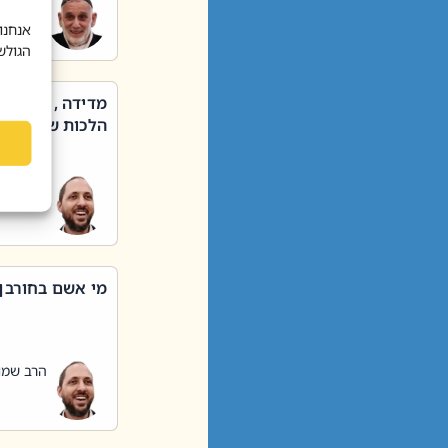
הרב שאול
אנחנו
הגולש
מדידה , קניה ,
הלכות שבת – סי
הרב שמו
מי אשם בחורבן
הרב שמו