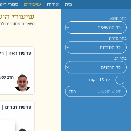
לתוכן
בית
אודות
שיעורים
ספרי היש
שיעורי הי
בחר נושא
נשארים מחוברים לתו
בחר סדרה
פרשת ראה | רק
בחר רב
הרב שאול
עד 15 דקות
החל
פרשת דברים | 