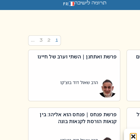
תרומה לישיבה
FR
…
3
2
1
ם
פרשת ואתחנן | השתי וערב של חיינו
הרב שאול דוד בוצ'קו
ל
פרשת פנחס | פנחס הוא אליהו: בין
קנאות הורסת לקנאות בונה