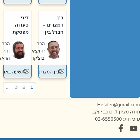
בין
דיני
המצרים –
סעודה
הבדל בין
מפסקת
אבלות
וערב
הרב
הרב
חדשה
תשעה
יחזקאל
חגי
לישנה
באב
בוצ'קו
הראל
בין המצרים
תשעה באב
…
3
2
1
Hesder@gmail.c
מציון 1, כוכב יעקב
ות: 02-6550500