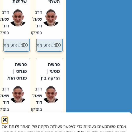
השתי
שלושת
וערב של
האבות
הרב
הרב
חיינו
שאול
שאול
דוד
דוד
בוצ'קו
בוצ'קו
לשמוע קול תורה – מדרש בפרשה
לשמוע קול תור
פרשת
פרשת
מסעי |
פנחס |
הזיקה בין
פנחס הוא
הכהן
אליהו: בין
הרב
הרב
הגדול לעם
קנאות
שאול
שאול
הורסת
דוד
דוד
לקנאות
בוצ'קו
בוצ'קו
בונה
לשמוע קול תורה – מדרש בפרשה
לשמוע קול תור
אנחנו משתמשים בעוגיות כדי לאפשר פעילות תקינה של האתר ולנתח את