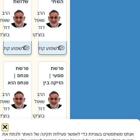
השתי
שלושת
וערב של
האבות
הרב
הרב
חיינו
שאול
שאול
דוד
דוד
בוצ'קו
בוצ'קו
לשמוע קול תורה – מדרש בפרשה
לשמוע קול תור
פרשת
פרשת
מסעי |
פנחס |
הזיקה בין
פנחס הוא
הכהן
אליהו: בין
הרב
הרב
הגדול לעם
קנאות
שאול
שאול
הורסת
דוד
דוד
לקנאות
בוצ'קו
בוצ'קו
בונה
לשמוע קול תורה – מדרש בפרשה
לשמוע קול תור
אנחנו משתמשים בעוגיות כדי לאפשר פעילות תקינה של האתר ולנתח את