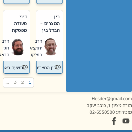
בין
דיני
המצרים –
סעודה
הבדל בין
מפסקת
אבלות
וערב
הרב
הרב
חדשה
תשעה
יחזקאל
חגי
לישנה
באב
בוצ'קו
הראל
בין המצרים
תשעה באב
…
3
2
1
Hesder@gmail.c
מציון 1, כוכב יעקב
ות: 02-6550500