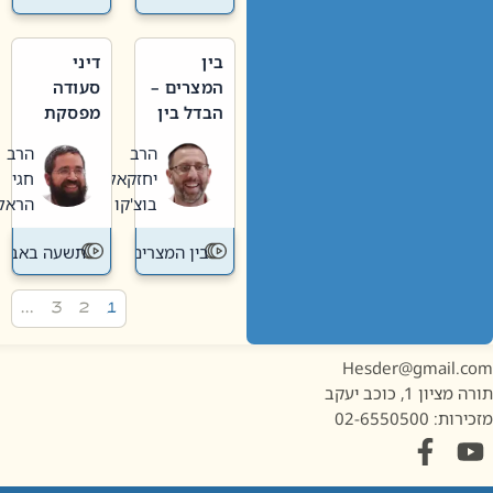
בין
דיני
המצרים –
סעודה
הבדל בין
מפסקת
אבלות
וערב
הרב
הרב
חדשה
תשעה
יחזקאל
חגי
לישנה
באב
בוצ'קו
הראל
בין המצרים
תשעה באב
…
3
2
1
Hesder@gmail.c
מציון 1, כוכב יעקב
ות: 02-6550500