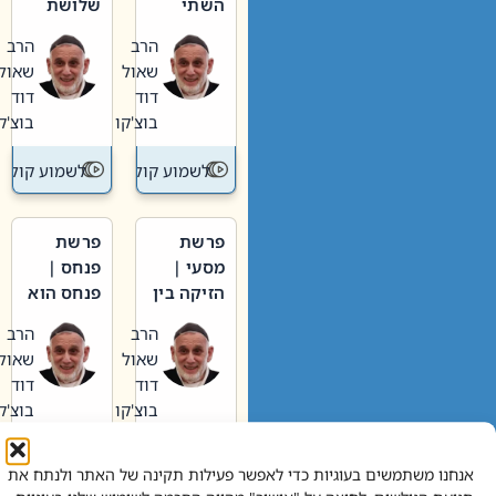
השתי
שלושת
וערב של
האבות
הרב
הרב
חיינו
שאול
שאול
דוד
דוד
בוצ'קו
בוצ'קו
לשמוע קול תורה – מדרש בפרשה
לשמוע קול תור
פרשת
פרשת
מסעי |
פנחס |
הזיקה בין
פנחס הוא
הכהן
אליהו: בין
הרב
הרב
הגדול לעם
קנאות
שאול
שאול
הורסת
דוד
דוד
לקנאות
בוצ'קו
בוצ'קו
בונה
לשמוע קול תורה – מדרש בפרשה
לשמוע קול תור
אנחנו משתמשים בעוגיות כדי לאפשר פעילות תקינה של האתר ולנתח את