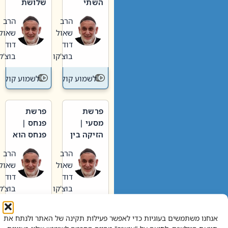
השתי
שלושת
וערב של
האבות
הרב
הרב
חיינו
שאול
שאול
דוד
דוד
בוצ'קו
בוצ'קו
לשמוע קול תורה – מדרש בפרשה
לשמוע קול תור
פרשת
פרשת
מסעי |
פנחס |
הזיקה בין
פנחס הוא
הכהן
אליהו: בין
הרב
הרב
הגדול לעם
קנאות
שאול
שאול
הורסת
דוד
דוד
לקנאות
בוצ'קו
בוצ'קו
בונה
לשמוע קול תורה – מדרש בפרשה
לשמוע קול תור
אנחנו משתמשים בעוגיות כדי לאפשר פעילות תקינה של האתר ולנתח את