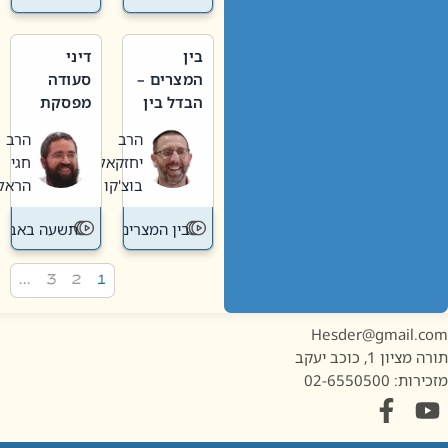
בין
דיני
המצרים –
סעודה
הבדל בין
מפסקת
אבלות
וערב
הרב
הרב
חדשה
תשעה
יחזקאל
חגי
לישנה
באב
בוצ'קו
הראל
בין המצרים
תשעה באב
…
3
2
1
Hesder@gmail.c
מציון 1, כוכב יעקב
ות: 02-6550500