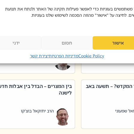
 דוד בוצ'קו
הרב שאול דוד בוצ'קו
 משתמשים בעוגיות כדי לאפשר פעילות תקינה של האתר ולנתח את תנועת
ים. לחיצה על "אישור" מהווה הסכמה לשימוש שלנו בעוגיות.
 שטיפת כלים בשבת –
ליקוטי מוהר"ן תניינא – גם לצדיקי
מן שכג
האמת יש ביטול תורה
אישור
חסום
ידני
אל שמעוני
הרב יאיר בידני
Cookie Policy
מדיניות הפרטיות
יצירת קשר
 המקדש? – תשעה באב
בין המצרים – הבדל בין אבלות חד
לישנה
אל שמעוני
הרב יחזקאל בוצ'קו