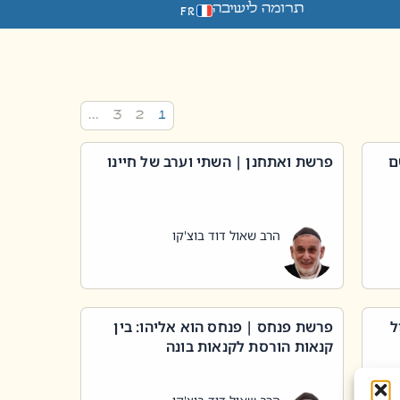
תרומה לישיבה
FR
…
3
2
1
ם
פרשת ואתחנן | השתי וערב של חיינו
הרב שאול דוד בוצ'קו
ל
פרשת פנחס | פנחס הוא אליהו: בין
קנאות הורסת לקנאות בונה