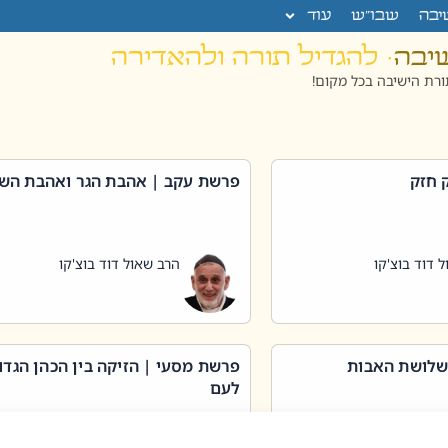
יבה
שבו”ש
עוד
שיבה
· להגדיל תורה ולהאדירה
רת הישיבה בכל מקום!
 חזק
פרשת עקב | אהבת הגר ואהבת הש
 דוד בוצ'קו
הרב שאול דוד בוצ'קו
שלושת האבות
פרשת מסעי | הזיקה בין הכהן הגדו
לעם