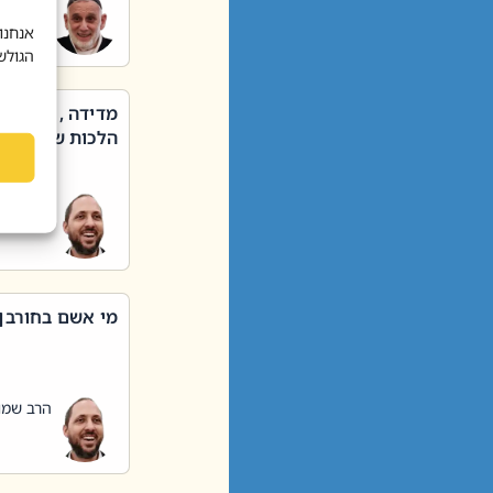
הרב שאול
אנחנו
הגולש
מדידה , קניה ,
הלכות שבת – סי
הרב שמו
מי אשם בחורבן
הרב שמו