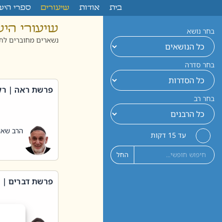
לתוכן
בית
אודות
שיעורים
ספרי היש
שיעורי הי
בחר נושא
נשארים מחוברים לתו
בחר סדרה
פרשת ראה | רק
בחר רב
הרב שאול
עד 15 דקות
החל
פרשת דברים | 