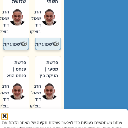
השתי
שלושת
וערב של
האבות
הרב
הרב
חיינו
שאול
שאול
דוד
דוד
בוצ'קו
בוצ'קו
לשמוע קול תורה – מדרש בפרשה
לשמוע קול תור
פרשת
פרשת
מסעי |
פנחס |
הזיקה בין
פנחס הוא
הכהן
אליהו: בין
הרב
הרב
הגדול לעם
קנאות
שאול
שאול
הורסת
דוד
דוד
לקנאות
בוצ'קו
בוצ'קו
בונה
לשמוע קול תורה – מדרש בפרשה
לשמוע קול תור
אנחנו משתמשים בעוגיות כדי לאפשר פעילות תקינה של האתר ולנתח את