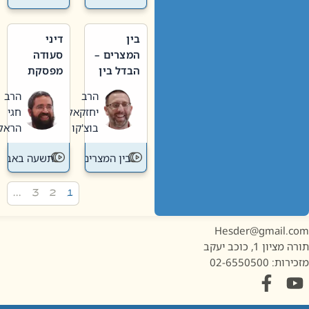
בין
דיני
המצרים –
סעודה
הבדל בין
מפסקת
אבלות
וערב
הרב
הרב
חדשה
תשעה
יחזקאל
חגי
לישנה
באב
בוצ'קו
הראל
בין המצרים
תשעה באב
…
3
2
1
Hesder@gmail.c
מציון 1, כוכב יעקב
ות: 02-6550500