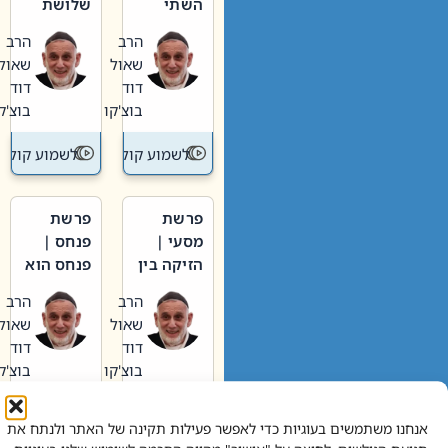
השתי
שלושת
וערב של
האבות
הרב
הרב
חיינו
שאול
שאול
דוד
דוד
בוצ'קו
בוצ'קו
לשמוע קול תורה – מדרש בפרשה
לשמוע קול תור
פרשת
פרשת
מסעי |
פנחס |
הזיקה בין
פנחס הוא
הכהן
אליהו: בין
הרב
הרב
הגדול לעם
קנאות
שאול
שאול
הורסת
דוד
דוד
לקנאות
בוצ'קו
בוצ'קו
בונה
לשמוע קול תורה – מדרש בפרשה
לשמוע קול תור
אנחנו משתמשים בעוגיות כדי לאפשר פעילות תקינה של האתר ולנתח את