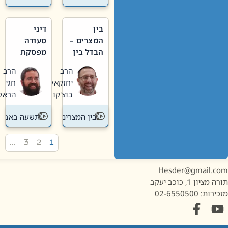
בין
דיני
המצרים –
סעודה
הבדל בין
מפסקת
אבלות
וערב
הרב
הרב
חדשה
תשעה
יחזקאל
חגי
לישנה
באב
בוצ'קו
הראל
בין המצרים
תשעה באב
…
3
2
1
Hesder@gmail.c
מציון 1, כוכב יעקב
ות: 02-6550500