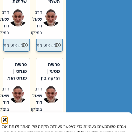
השתי
שלושת
וערב של
האבות
הרב
הרב
חיינו
שאול
שאול
דוד
דוד
בוצ'קו
בוצ'קו
לשמוע קול תורה – מדרש בפרשה
לשמוע קול תור
פרשת
פרשת
מסעי |
פנחס |
הזיקה בין
פנחס הוא
הכהן
אליהו: בין
הרב
הרב
הגדול לעם
קנאות
שאול
שאול
הורסת
דוד
דוד
לקנאות
בוצ'קו
בוצ'קו
בונה
לשמוע קול תורה – מדרש בפרשה
לשמוע קול תור
אנחנו משתמשים בעוגיות כדי לאפשר פעילות תקינה של האתר ולנתח את