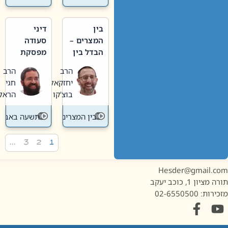
בין
דיני
המצרים –
סעודה
הבדל בין
מפסקת
אבלות
וערב
הרב
הרב
חדשה
תשעה
יחזקאל
חגי
לישנה
באב
בוצ'קו
הראל
בין המצרים
תשעה באב
…
3
2
1
Hesder@gmail.c
מציון 1, כוכב יעקב
ות: 02-6550500