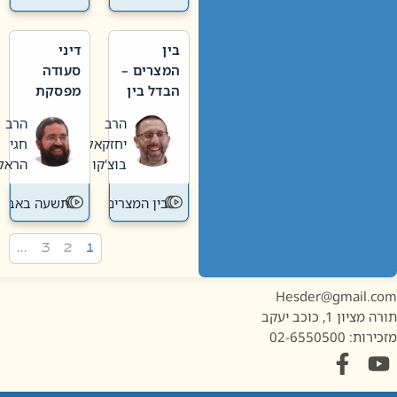
בין
דיני
המצרים –
סעודה
הבדל בין
מפסקת
אבלות
וערב
הרב
הרב
חדשה
תשעה
יחזקאל
חגי
לישנה
באב
בוצ'קו
הראל
בין המצרים
תשעה באב
…
3
2
1
Hesder@gmail.c
מציון 1, כוכב יעקב
ות: 02-6550500