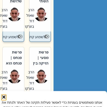
השתי
שלושת
וערב של
האבות
הרב
הרב
חיינו
שאול
שאול
דוד
דוד
בוצ'קו
בוצ'קו
לשמוע קול תורה – מדרש בפרשה
לשמוע קול תור
פרשת
פרשת
מסעי |
פנחס |
הזיקה בין
פנחס הוא
הכהן
אליהו: בין
הרב
הרב
הגדול לעם
קנאות
שאול
שאול
הורסת
דוד
דוד
לקנאות
בוצ'קו
בוצ'קו
בונה
לשמוע קול תורה – מדרש בפרשה
לשמוע קול תור
אנחנו משתמשים בעוגיות כדי לאפשר פעילות תקינה של האתר ולנתח את