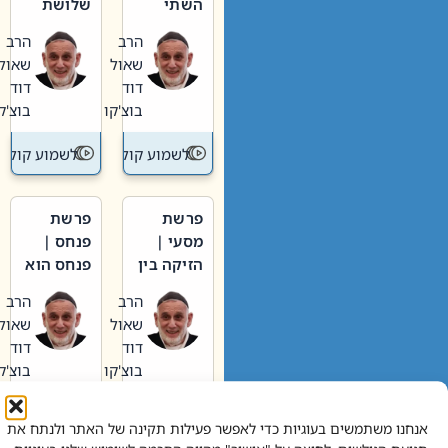
השתי
שלושת
וערב של
האבות
הרב
הרב
חיינו
שאול
שאול
דוד
דוד
בוצ'קו
בוצ'קו
לשמוע קול תורה – מדרש בפרשה
לשמוע קול תור
פרשת
פרשת
מסעי |
פנחס |
הזיקה בין
פנחס הוא
הכהן
אליהו: בין
הרב
הרב
הגדול לעם
קנאות
שאול
שאול
הורסת
דוד
דוד
לקנאות
בוצ'קו
בוצ'קו
בונה
לשמוע קול תורה – מדרש בפרשה
לשמוע קול תור
אנחנו משתמשים בעוגיות כדי לאפשר פעילות תקינה של האתר ולנתח את