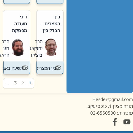
בין
דיני
המצרים –
סעודה
הבדל בין
מפסקת
אבלות
וערב
הרב
הרב
חדשה
תשעה
יחזקאל
חגי
לישנה
באב
בוצ'קו
הראל
בין המצרים
תשעה באב
…
3
2
1
Hesder@gmail.c
מציון 1, כוכב יעקב
ות: 02-6550500