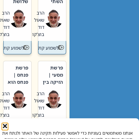
השתי
שלושת
וערב של
האבות
הרב
הרב
חיינו
שאול
שאול
דוד
דוד
בוצ'קו
בוצ'קו
לשמוע קול תורה – מדרש בפרשה
לשמוע קול תור
פרשת
פרשת
מסעי |
פנחס |
הזיקה בין
פנחס הוא
הכהן
אליהו: בין
הרב
הרב
הגדול לעם
קנאות
שאול
שאול
הורסת
דוד
דוד
לקנאות
בוצ'קו
בוצ'קו
בונה
לשמוע קול תורה – מדרש בפרשה
לשמוע קול תור
אנחנו משתמשים בעוגיות כדי לאפשר פעילות תקינה של האתר ולנתח את