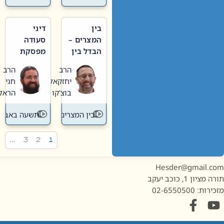
בין
דיני
המצרים –
סעודה
הבדל בין
מפסקת
אבלות
וערב
הרב
הרב
חדשה
תשעה
יחזקאל
חגי
לישנה
באב
בוצ'קו
הראל
בין המצרים
תשעה באב
…
3
2
1
Hesder@gmail.c
מציון 1, כוכב יעקב
ות: 02-6550500