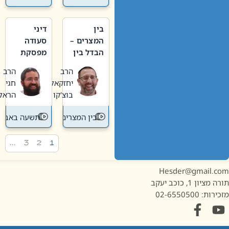
בין
דיני
המצרים –
סעודה
הבדל בין
מפסקת
אבלות
וערב
הרב
הרב
חדשה
תשעה
יחזקאל
חגי
לישנה
באב
בוצ'קו
הראל
בין המצרים
תשעה באב
…
3
2
1
Hesder@gmail.c
מציון 1, כוכב יעקב
ות: 02-6550500