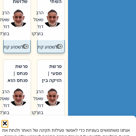
השתי
שלושת
וערב של
האבות
הרב
הרב
חיינו
שאול
שאול
דוד
דוד
בוצ'קו
בוצ'קו
לשמוע קול תורה – מדרש בפרשה
לשמוע קול תור
פרשת
פרשת
מסעי |
פנחס |
הזיקה בין
פנחס הוא
הכהן
אליהו: בין
הרב
הרב
הגדול לעם
קנאות
שאול
שאול
הורסת
דוד
דוד
לקנאות
בוצ'קו
בוצ'קו
בונה
לשמוע קול תורה – מדרש בפרשה
לשמוע קול תור
אנחנו משתמשים בעוגיות כדי לאפשר פעילות תקינה של האתר ולנתח את