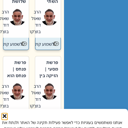
השתי
שלושת
וערב של
האבות
הרב
הרב
חיינו
שאול
שאול
דוד
דוד
בוצ'קו
בוצ'קו
לשמוע קול תורה – מדרש בפרשה
לשמוע קול תור
פרשת
פרשת
מסעי |
פנחס |
הזיקה בין
פנחס הוא
הכהן
אליהו: בין
הרב
הרב
הגדול לעם
קנאות
שאול
שאול
הורסת
דוד
דוד
לקנאות
בוצ'קו
בוצ'קו
בונה
לשמוע קול תורה – מדרש בפרשה
לשמוע קול תור
אנחנו משתמשים בעוגיות כדי לאפשר פעילות תקינה של האתר ולנתח את