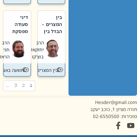
בין
דיני
המצרים –
סעודה
הבדל בין
מפסקת
אבלות
וערב
הרב
הרב
חדשה
תשעה
יחזקאל
חגי
לישנה
באב
בוצ'קו
הראל
בין המצרים
תשעה באב
…
3
2
1
Hesder@gmail.c
מציון 1, כוכב יעקב
ות: 02-6550500