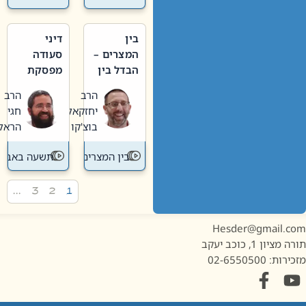
בין
דיני
המצרים –
סעודה
הבדל בין
מפסקת
אבלות
וערב
הרב
הרב
חדשה
תשעה
יחזקאל
חגי
לישנה
באב
בוצ'קו
הראל
בין המצרים
תשעה באב
…
3
2
1
Hesder@gmail.c
מציון 1, כוכב יעקב
ות: 02-6550500