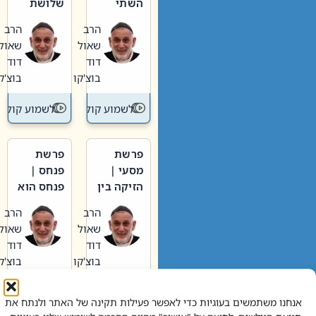
השתי
שלושת
וערב של
האבות
הרב
הרב
חיינו
שאול
שאול
דוד
דוד
בוצ'קו
בוצ'קו
לשמוע קול תורה – מדרש בפרשה
לשמוע קול תור
פרשת
פרשת
מסעי |
פנחס |
הזיקה בין
פנחס הוא
הכהן
אליהו: בין
הרב
הרב
הגדול לעם
קנאות
שאול
שאול
הורסת
דוד
דוד
לקנאות
בוצ'קו
בוצ'קו
בונה
לשמוע קול תורה – מדרש בפרשה
לשמוע קול תור
אנחנו משתמשים בעוגיות כדי לאפשר פעילות תקינה של האתר ולנתח את