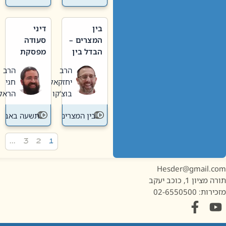
בין
דיני
המצרים –
סעודה
הבדל בין
מפסקת
אבלות
וערב
הרב
הרב
חדשה
תשעה
יחזקאל
חגי
לישנה
באב
בוצ'קו
הראל
בין המצרים
תשעה באב
…
3
2
1
Hesder@gmail.c
מציון 1, כוכב יעקב
ות: 02-6550500