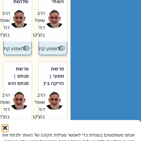
השתי
שלושת
וערב של
האבות
הרב
הרב
חיינו
שאול
שאול
דוד
דוד
בוצ'קו
בוצ'קו
לשמוע קול תורה – מדרש בפרשה
לשמוע קול תור
פרשת
פרשת
מסעי |
פנחס |
הזיקה בין
פנחס הוא
הכהן
אליהו: בין
הרב
הרב
הגדול לעם
קנאות
שאול
שאול
הורסת
דוד
דוד
לקנאות
בוצ'קו
בוצ'קו
בונה
לשמוע קול תורה – מדרש בפרשה
לשמוע קול תור
אנחנו משתמשים בעוגיות כדי לאפשר פעילות תקינה של האתר ולנתח את