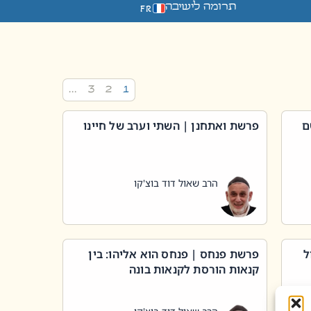
תרומה לישיבה
FR
…
3
2
1
ם
פרשת ואתחנן | השתי וערב של חיינו
הרב שאול דוד בוצ'קו
ל
פרשת פנחס | פנחס הוא אליהו: בין
קנאות הורסת לקנאות בונה