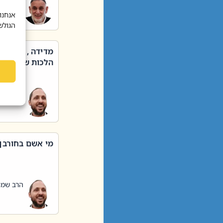
הרב שאול
אנחנו
הגולש
מדידה , קניה ,
הלכות שבת – סי
הרב שמו
מי אשם בחורבן
הרב שמו