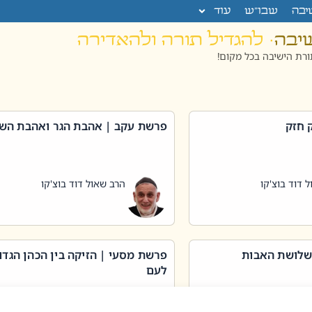
יבה
שבו”ש
עוד
שיבה
· להגדיל תורה ולהאדירה
רת הישיבה בכל מקום!
 חזק
פרשת עקב | אהבת הגר ואהבת הש
 דוד בוצ'קו
הרב שאול דוד בוצ'קו
שלושת האבות
פרשת מסעי | הזיקה בין הכהן הגדו
לעם