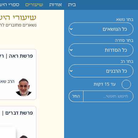
לתוכן
בית
אודות
שיעורים
ספרי היש
שיעורי הי
בחר נושא
נשארים מחוברים לתו
בחר סדרה
פרשת ראה | רק
בחר רב
הרב שאול
עד 15 דקות
החל
פרשת דברים | 