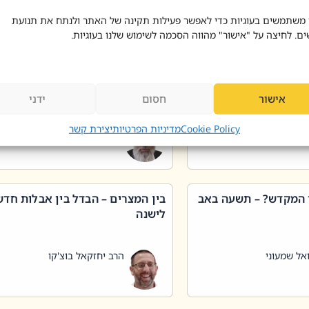
 דוד בוצ'קו
הרב שאול דוד בוצ'קו
 משתמשים בעוגיות כדי לאפשר פעילות תקינה של האתר ולנתח את תנועת
ים. לחיצה על "אישור" מהווה הסכמה לשימוש שלנו בעוגיות.
 שטיפת כלים בשבת –
ליקוטי מוהר"ן תניינא – גם לצדיקי
מן שכג
האמת יש ביטול תורה
אישור
חסום
ידני
אל שמעוני
הרב יאיר בידני
Cookie Policy
מדיניות הפרטיות
יצירת קשר
 המקדש? – תשעה באב
בין המצרים – הבדל בין אבלות חד
לישנה
אל שמעוני
הרב יחזקאל בוצ'קו