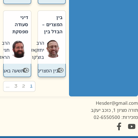
בין
דיני
המצרים –
סעודה
הבדל בין
מפסקת
אבלות
וערב
הרב
הרב
חדשה
תשעה
יחזקאל
חגי
לישנה
באב
בוצ'קו
הראל
בין המצרים
תשעה באב
…
3
2
1
Hesder@gmail.c
מציון 1, כוכב יעקב
ות: 02-6550500