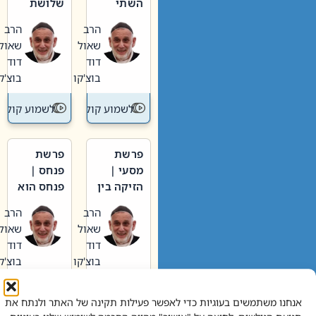
השתי
שלושת
וערב של
האבות
הרב
הרב
חיינו
שאול
שאול
דוד
דוד
בוצ'קו
בוצ'קו
לשמוע קול תורה – מדרש בפרשה
לשמוע קול תור
פרשת
פרשת
מסעי |
פנחס |
הזיקה בין
פנחס הוא
הכהן
אליהו: בין
הרב
הרב
הגדול לעם
קנאות
שאול
שאול
הורסת
דוד
דוד
לקנאות
בוצ'קו
בוצ'קו
בונה
לשמוע קול תורה – מדרש בפרשה
לשמוע קול תור
אנחנו משתמשים בעוגיות כדי לאפשר פעילות תקינה של האתר ולנתח את