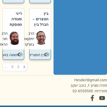
בין
דיני
המצרים –
סעודה
הבדל בין
מפסקת
אבלות
וערב
הרב
הרב
חדשה
תשעה
יחזקאל
חגי
לישנה
באב
בוצ'קו
הראל
בין המצרים
תשעה באב
…
3
2
1
Hesder@gmail.c
מציון 1, כוכב יעקב
ות: 02-6550500