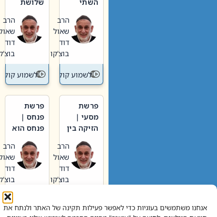
השתי
שלושת
וערב של
האבות
הרב
הרב
חיינו
שאול
שאול
דוד
דוד
בוצ'קו
בוצ'קו
לשמוע קול תורה – מדרש בפרשה
לשמוע קול תור
פרשת
פרשת
מסעי |
פנחס |
הזיקה בין
פנחס הוא
הכהן
אליהו: בין
הרב
הרב
הגדול לעם
קנאות
שאול
שאול
הורסת
דוד
דוד
לקנאות
בוצ'קו
בוצ'קו
בונה
לשמוע קול תורה – מדרש בפרשה
לשמוע קול תור
אנחנו משתמשים בעוגיות כדי לאפשר פעילות תקינה של האתר ולנתח את