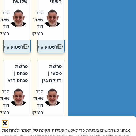
השתי
שלושת
וערב של
האבות
הרב
הרב
חיינו
שאול
שאול
דוד
דוד
בוצ'קו
בוצ'קו
לשמוע קול תורה – מדרש בפרשה
לשמוע קול תור
פרשת
פרשת
מסעי |
פנחס |
הזיקה בין
פנחס הוא
הכהן
אליהו: בין
הרב
הרב
הגדול לעם
קנאות
שאול
שאול
הורסת
דוד
דוד
לקנאות
בוצ'קו
בוצ'קו
בונה
לשמוע קול תורה – מדרש בפרשה
לשמוע קול תור
אנחנו משתמשים בעוגיות כדי לאפשר פעילות תקינה של האתר ולנתח את