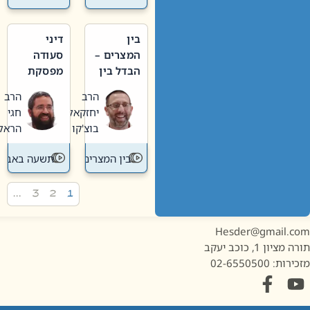
בין
דיני
המצרים –
סעודה
הבדל בין
מפסקת
אבלות
וערב
הרב
הרב
חדשה
תשעה
יחזקאל
חגי
לישנה
באב
בוצ'קו
הראל
בין המצרים
תשעה באב
…
3
2
1
Hesder@gmail.c
מציון 1, כוכב יעקב
ות: 02-6550500