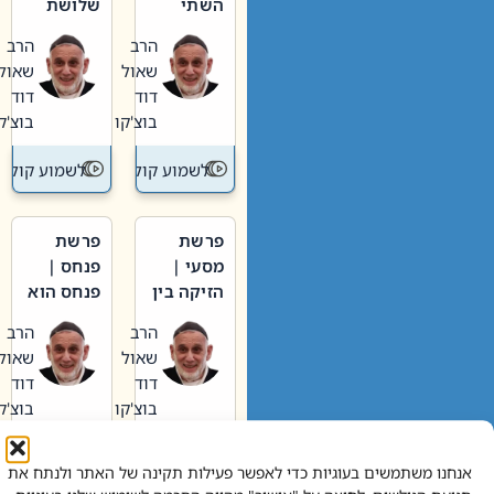
השתי
שלושת
וערב של
האבות
הרב
הרב
חיינו
שאול
שאול
דוד
דוד
בוצ'קו
בוצ'קו
לשמוע קול תורה – מדרש בפרשה
לשמוע קול תור
פרשת
פרשת
מסעי |
פנחס |
הזיקה בין
פנחס הוא
הכהן
אליהו: בין
הרב
הרב
הגדול לעם
קנאות
שאול
שאול
הורסת
דוד
דוד
לקנאות
בוצ'קו
בוצ'קו
בונה
לשמוע קול תורה – מדרש בפרשה
לשמוע קול תור
אנחנו משתמשים בעוגיות כדי לאפשר פעילות תקינה של האתר ולנתח את