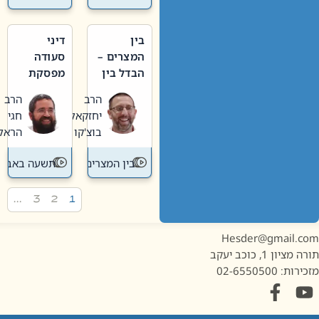
בין
דיני
המצרים –
סעודה
הבדל בין
מפסקת
אבלות
וערב
הרב
הרב
חדשה
תשעה
יחזקאל
חגי
לישנה
באב
בוצ'קו
הראל
בין המצרים
תשעה באב
…
3
2
1
Hesder@gmail.c
מציון 1, כוכב יעקב
ות: 02-6550500