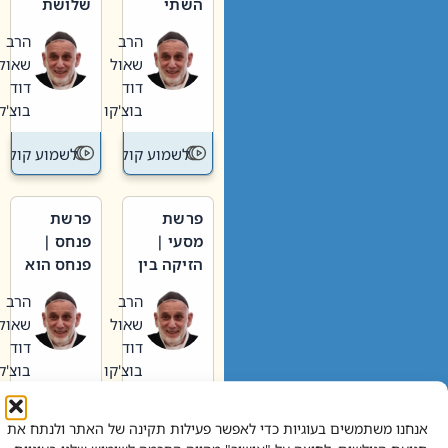
השתי
שלושת
וערב של
האבות
הרב
הרב
חיינו
שאול
שאול
דוד
דוד
בוצ'קו
בוצ'קו
לשמוע קול תורה – מדרש בפרשה
לשמוע קול תור
פרשת
פרשת
מסעי |
פנחס |
הזיקה בין
פנחס הוא
הכהן
אליהו: בין
הרב
הרב
הגדול לעם
קנאות
שאול
שאול
הורסת
דוד
דוד
לקנאות
בוצ'קו
בוצ'קו
בונה
לשמוע קול תורה – מדרש בפרשה
לשמוע קול תור
אנחנו משתמשים בעוגיות כדי לאפשר פעילות תקינה של האתר ולנתח את