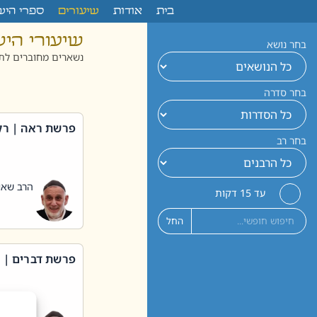
לתוכן
בית
אודות
שיעורים
ספרי היש
שיעורי הי
בחר נושא
נשארים מחוברים לתו
בחר סדרה
פרשת ראה | רק
בחר רב
הרב שאול
עד 15 דקות
החל
פרשת דברים | 