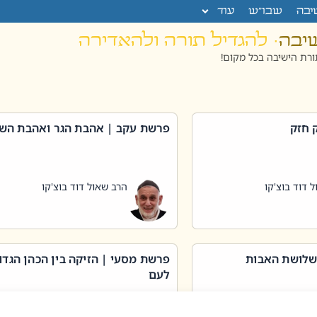
יבה
שבו”ש
עוד
שיבה
· להגדיל תורה ולהאדירה
רת הישיבה בכל מקום!
 חזק
פרשת עקב | אהבת הגר ואהבת הש
 דוד בוצ'קו
הרב שאול דוד בוצ'קו
שלושת האבות
פרשת מסעי | הזיקה בין הכהן הגדו
לעם