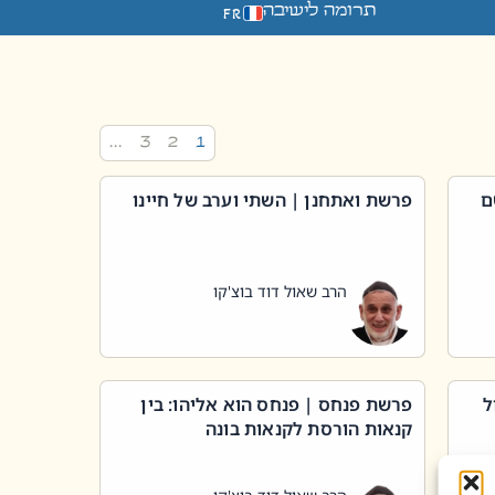
תרומה לישיבה
FR
…
3
2
1
ם
פרשת ואתחנן | השתי וערב של חיינו
הרב שאול דוד בוצ'קו
ל
פרשת פנחס | פנחס הוא אליהו: בין
קנאות הורסת לקנאות בונה