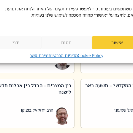
 דוד בוצ'קו
הרב שאול דוד בוצ'קו
 משתמשים בעוגיות כדי לאפשר פעילות תקינה של האתר ולנתח את תנועת
ים. לחיצה על "אישור" מהווה הסכמה לשימוש שלנו בעוגיות.
 שטיפת כלים בשבת –
ליקוטי מוהר"ן תניינא – גם לצדיקי
מן שכג
האמת יש ביטול תורה
אישור
חסום
ידני
אל שמעוני
הרב יאיר בידני
Cookie Policy
מדיניות הפרטיות
יצירת קשר
 המקדש? – תשעה באב
בין המצרים – הבדל בין אבלות חד
לישנה
אל שמעוני
הרב יחזקאל בוצ'קו