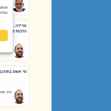
הרב שאול
אנחנו
הגולש
מדידה , קניה ,
הלכות שבת – סי
הרב שמו
מי אשם בחורבן
הרב שמו