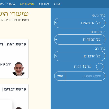
לתוכן
בית
אודות
שיעורים
ספרי היש
שיעורי הי
בחר נושא
נשארים מחוברים לתו
בחר סדרה
פרשת ראה | רק
בחר רב
הרב שאול
עד 15 דקות
החל
פרשת דברים | 