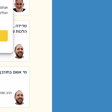
הרב שאול
אנחנו
הגולש
מדידה , קניה ,
הלכות שבת – סי
הרב שמו
מי אשם בחורבן
הרב שמו