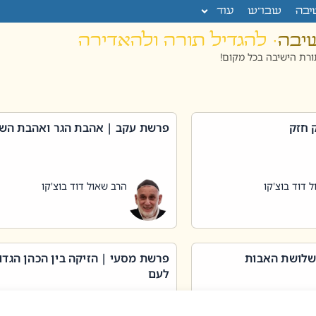
יבה
שבו”ש
עוד
שיבה
· להגדיל תורה ולהאדירה
רת הישיבה בכל מקום!
 חזק
פרשת עקב | אהבת הגר ואהבת הש
 דוד בוצ'קו
הרב שאול דוד בוצ'קו
שלושת האבות
פרשת מסעי | הזיקה בין הכהן הגדו
לעם