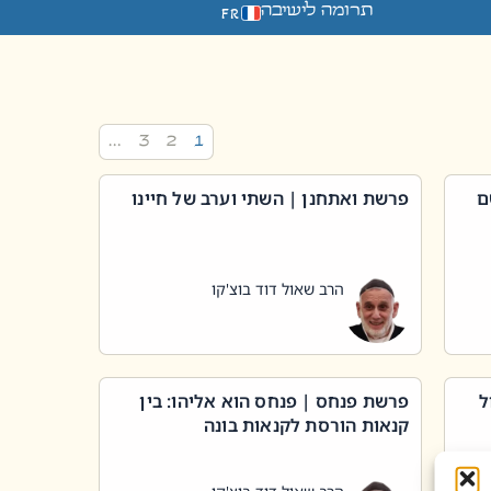
תרומה לישיבה
FR
…
3
2
1
ם
פרשת ואתחנן | השתי וערב של חיינו
הרב שאול דוד בוצ'קו
ל
פרשת פנחס | פנחס הוא אליהו: בין
קנאות הורסת לקנאות בונה