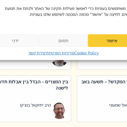
 דוד בוצ'קו
הרב שאול דוד בוצ'קו
 משתמשים בעוגיות כדי לאפשר פעילות תקינה של האתר ולנתח את תנועת
ים. לחיצה על "אישור" מהווה הסכמה לשימוש שלנו בעוגיות.
 שטיפת כלים בשבת –
ליקוטי מוהר"ן תניינא – גם לצדיקי
מן שכג
האמת יש ביטול תורה
אישור
חסום
ידני
אל שמעוני
הרב יאיר בידני
Cookie Policy
מדיניות הפרטיות
יצירת קשר
 המקדש? – תשעה באב
בין המצרים – הבדל בין אבלות חד
לישנה
אל שמעוני
הרב יחזקאל בוצ'קו