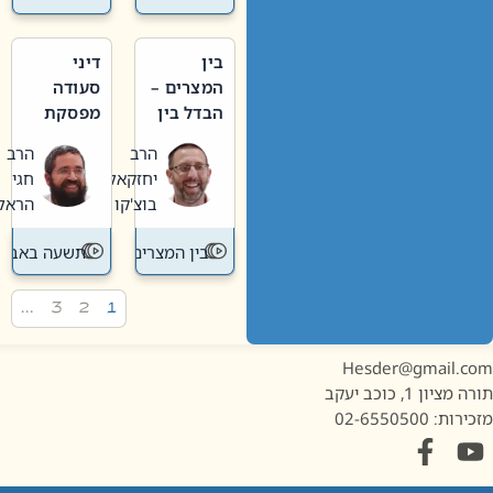
בין
דיני
המצרים –
סעודה
הבדל בין
מפסקת
אבלות
וערב
הרב
הרב
חדשה
תשעה
יחזקאל
חגי
לישנה
באב
בוצ'קו
הראל
בין המצרים
תשעה באב
…
3
2
1
Hesder@gmail.c
מציון 1, כוכב יעקב
ות: 02-6550500