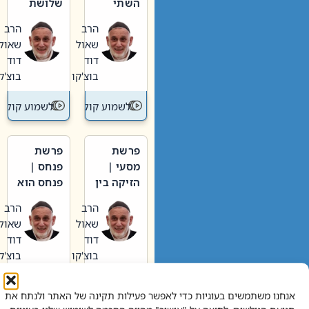
השתי
שלושת
וערב של
האבות
הרב
הרב
חיינו
שאול
שאול
דוד
דוד
בוצ'קו
בוצ'קו
לשמוע קול תורה – מדרש בפרשה
לשמוע קול תור
פרשת
פרשת
מסעי |
פנחס |
הזיקה בין
פנחס הוא
הכהן
אליהו: בין
הרב
הרב
הגדול לעם
קנאות
שאול
שאול
הורסת
דוד
דוד
לקנאות
בוצ'קו
בוצ'קו
בונה
לשמוע קול תורה – מדרש בפרשה
לשמוע קול תור
אנחנו משתמשים בעוגיות כדי לאפשר פעילות תקינה של האתר ולנתח את