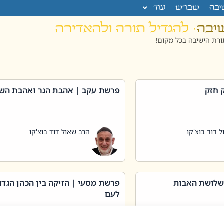
יבה
שבו”ש
עוד
שיבה
· להגדיל תורה ולהאדירה
רת הישיבה בכל מקום!
 חזק
פרשת עקב | אהבת הגר ואהבת הש
 דוד בוצ'קו
הרב שאול דוד בוצ'קו
שלושת האבות
פרשת מסעי | הזיקה בין הכהן הגדו
לעם