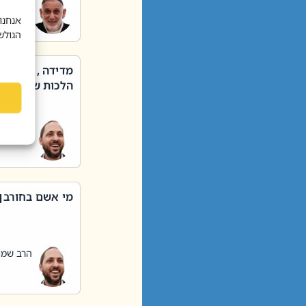
הרב שאול
אנחנו
הגולש
מדידה , קניה ,
הלכות שבת – סי
הרב שמו
מי אשם בחורבן
הרב שמו