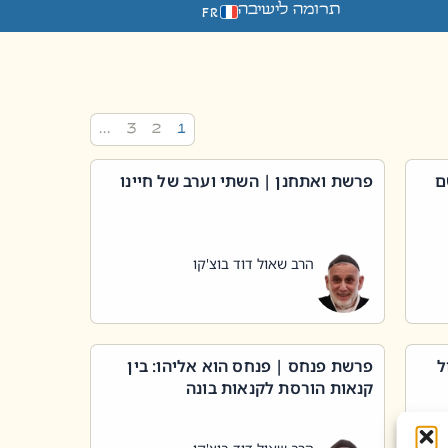
תרומה לישיבה
FR
…
3
2
1
ם
פרשת ואתחנן | השתי וערב של חיינו
הרב שאול דוד בוצ'קו
ל
פרשת פנחס | פנחס הוא אליהו: בין
קנאות הורסת לקנאות בונה