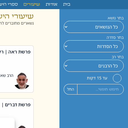
לתוכן
בית
אודות
שיעורים
ספרי היש
שיעורי הי
בחר נושא
נשארים מחוברים לתו
בחר סדרה
פרשת ראה | רק
בחר רב
הרב שאול
עד 15 דקות
החל
פרשת דברים | 