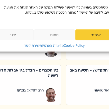
 דוד בוצ'קו
הרב שאול דוד בוצ'קו
 משתמשים בעוגיות כדי לאפשר פעילות תקינה של האתר ולנתח את תנועת
ים. לחיצה על "אישור" מהווה הסכמה לשימוש שלנו בעוגיות.
 שטיפת כלים בשבת –
ליקוטי מוהר"ן תניינא – גם לצדיקי
מן שכג
האמת יש ביטול תורה
אישור
חסום
ידני
אל שמעוני
הרב יאיר בידני
Cookie Policy
מדיניות הפרטיות
יצירת קשר
 המקדש? – תשעה באב
בין המצרים – הבדל בין אבלות חד
לישנה
אל שמעוני
הרב יחזקאל בוצ'קו