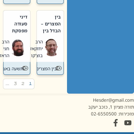
בין
דיני
המצרים –
סעודה
הבדל בין
מפסקת
אבלות
וערב
הרב
הרב
חדשה
תשעה
יחזקאל
חגי
לישנה
באב
בוצ'קו
הראל
בין המצרים
תשעה באב
…
3
2
1
Hesder@gmail.c
מציון 1, כוכב יעקב
ות: 02-6550500