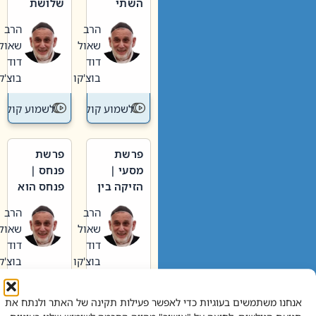
השתי
שלושת
וערב של
האבות
הרב
הרב
חיינו
שאול
שאול
דוד
דוד
בוצ'קו
בוצ'קו
לשמוע קול תורה – מדרש בפרשה
לשמוע קול תור
פרשת
פרשת
מסעי |
פנחס |
הזיקה בין
פנחס הוא
הכהן
אליהו: בין
הרב
הרב
הגדול לעם
קנאות
שאול
שאול
הורסת
דוד
דוד
לקנאות
בוצ'קו
בוצ'קו
בונה
לשמוע קול תורה – מדרש בפרשה
לשמוע קול תור
אנחנו משתמשים בעוגיות כדי לאפשר פעילות תקינה של האתר ולנתח את