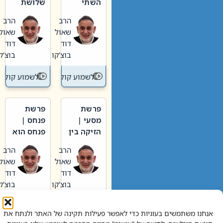
השתי
שלושת
וערב של
האבות
הרב
הרב
חיינו
שאול
שאול
דוד
דוד
בוצ'קו
בוצ'קו
לשמוע קול תורה – מדרש בפרשה
לשמוע קול תור
פרשת
פרשת
מסעי |
פנחס |
הזיקה בין
פנחס הוא
הכהן
אליהו: בין
הרב
הרב
הגדול לעם
קנאות
שאול
שאול
הורסת
דוד
דוד
לקנאות
בוצ'קו
בוצ'קו
בונה
לשמוע קול תורה – מדרש בפרשה
לשמוע קול תור
אנחנו משתמשים בעוגיות כדי לאפשר פעילות תקינה של האתר ולנתח את