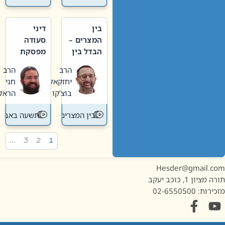
בין
דיני
המצרים –
סעודה
הבדל בין
מפסקת
אבלות
וערב
הרב
הרב
חדשה
תשעה
יחזקאל
חגי
לישנה
באב
בוצ'קו
הראל
בין המצרים
תשעה באב
…
3
2
1
Hesder@gmail.c
מציון 1, כוכב יעקב
ות: 02-6550500