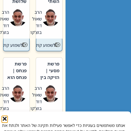
השתי
שלושת
וערב של
האבות
הרב
הרב
חיינו
שאול
שאול
דוד
דוד
בוצ'קו
בוצ'קו
לשמוע קול תורה – מדרש בפרשה
לשמוע קול תור
פרשת
פרשת
מסעי |
פנחס |
הזיקה בין
פנחס הוא
הכהן
אליהו: בין
הרב
הרב
הגדול לעם
קנאות
שאול
שאול
הורסת
דוד
דוד
לקנאות
בוצ'קו
בוצ'קו
בונה
לשמוע קול תורה – מדרש בפרשה
לשמוע קול תור
אנחנו משתמשים בעוגיות כדי לאפשר פעילות תקינה של האתר ולנתח את