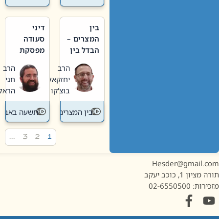
בין
דיני
המצרים –
סעודה
הבדל בין
מפסקת
אבלות
וערב
הרב
הרב
חדשה
תשעה
יחזקאל
חגי
לישנה
באב
בוצ'קו
הראל
בין המצרים
תשעה באב
…
3
2
1
Hesder@gmail.c
מציון 1, כוכב יעקב
ות: 02-6550500