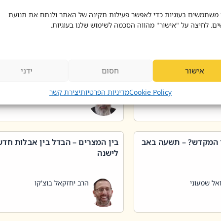
 דוד בוצ'קו
הרב שאול דוד בוצ'קו
 משתמשים בעוגיות כדי לאפשר פעילות תקינה של האתר ולנתח את תנועת
ים. לחיצה על "אישור" מהווה הסכמה לשימוש שלנו בעוגיות.
 שטיפת כלים בשבת –
ליקוטי מוהר"ן תניינא – גם לצדיקי
מן שכג
האמת יש ביטול תורה
אישור
חסום
ידני
אל שמעוני
הרב יאיר בידני
Cookie Policy
מדיניות הפרטיות
יצירת קשר
 המקדש? – תשעה באב
בין המצרים – הבדל בין אבלות חד
לישנה
אל שמעוני
הרב יחזקאל בוצ'קו