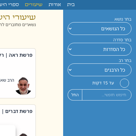
לתוכן
בית
אודות
שיעורים
ספרי היש
שיעורי הי
בחר נושא
נשארים מחוברים לתו
בחר סדרה
פרשת ראה | רק
בחר רב
הרב שאול
עד 15 דקות
החל
פרשת דברים | 