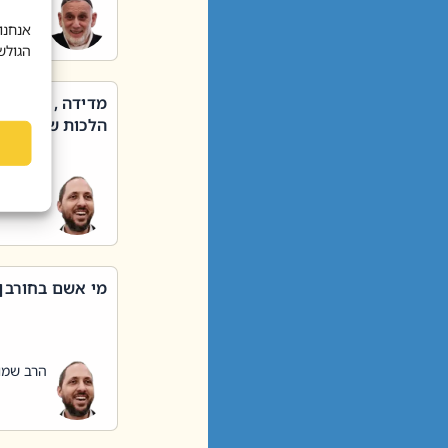
הרב שאול
אנחנו
הגולש
מדידה , קניה ,
הלכות שבת – סי
הרב שמו
מי אשם בחורבן
הרב שמו