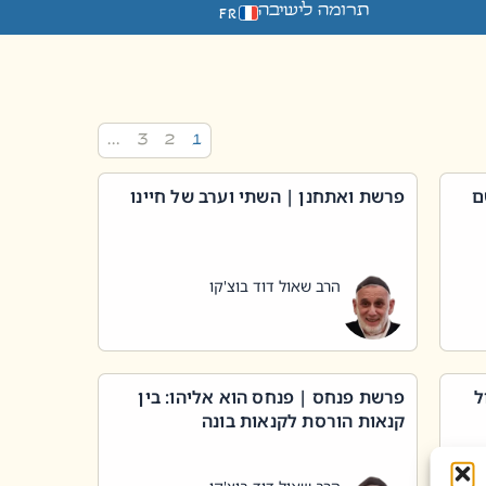
תרומה לישיבה
FR
…
3
2
1
ם
פרשת ואתחנן | השתי וערב של חיינו
הרב שאול דוד בוצ'קו
ל
פרשת פנחס | פנחס הוא אליהו: בין
קנאות הורסת לקנאות בונה