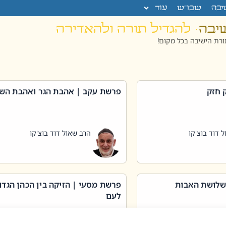
יבה
שבו”ש
עוד
שיבה
· להגדיל תורה ולהאדירה
רת הישיבה בכל מקום!
 חזק
פרשת עקב | אהבת הגר ואהבת הש
 דוד בוצ'קו
הרב שאול דוד בוצ'קו
שלושת האבות
פרשת מסעי | הזיקה בין הכהן הגדו
לעם