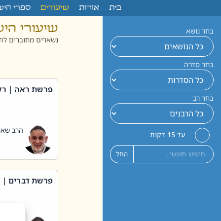
לתוכן
בית
אודות
שיעורים
ספרי היש
שיעורי הי
בחר נושא
נשארים מחוברים לתו
בחר סדרה
פרשת ראה | רק
בחר רב
הרב שאול
עד 15 דקות
החל
פרשת דברים | 