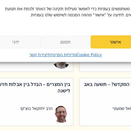
 דוד בוצ'קו
הרב שאול דוד בוצ'קו
 משתמשים בעוגיות כדי לאפשר פעילות תקינה של האתר ולנתח את תנועת
ים. לחיצה על "אישור" מהווה הסכמה לשימוש שלנו בעוגיות.
 שטיפת כלים בשבת –
ליקוטי מוהר"ן תניינא – גם לצדיקי
מן שכג
האמת יש ביטול תורה
אישור
חסום
ידני
אל שמעוני
הרב יאיר בידני
Cookie Policy
מדיניות הפרטיות
יצירת קשר
 המקדש? – תשעה באב
בין המצרים – הבדל בין אבלות חד
לישנה
אל שמעוני
הרב יחזקאל בוצ'קו