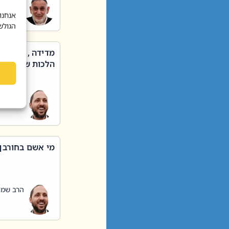
הרב שאול
אנחנו
הגולש
מדידה , קניה ,
הלכות שבת – סי
הרב שמו
מי אשם בחורבן
הרב שמו