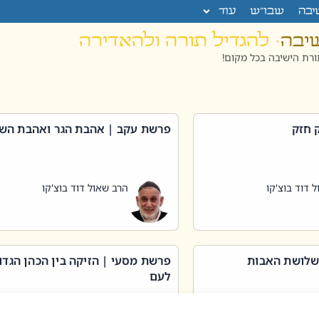
יבה
שבו”ש
עוד
שיבה
· להגדיל תורה ולהאדירה
רת הישיבה בכל מקום!
 חזק
פרשת עקב | אהבת הגר ואהבת הש
 דוד בוצ'קו
הרב שאול דוד בוצ'קו
שלושת האבות
פרשת מסעי | הזיקה בין הכהן הגדו
לעם