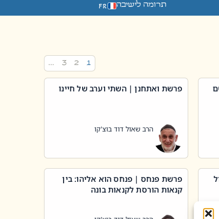
תרומה לישיבה
FR
…
3
2
1
ם
פרשת ואתחנן | השתי וערב של חיינו
הרב שאול דוד בוצ'קו
ל
פרשת פנחס | פנחס הוא אליהו: בין
קנאות הורסת לקנאות בונה