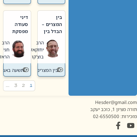
בין
דיני
המצרים –
סעודה
הבדל בין
מפסקת
אבלות
וערב
הרב
הרב
חדשה
תשעה
יחזקאל
חגי
לישנה
באב
בוצ'קו
הראל
בין המצרים
תשעה באב
…
3
2
1
Hesder@gmail.c
מציון 1, כוכב יעקב
ות: 02-6550500