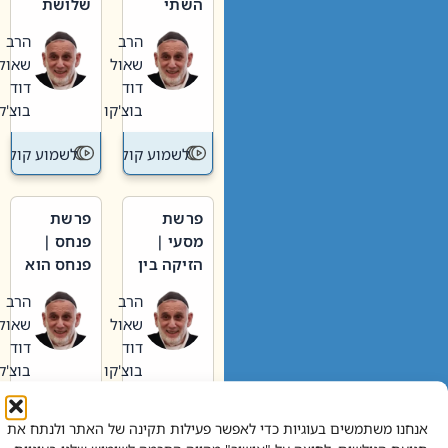
השתי
שלושת
וערב של
האבות
הרב
הרב
חיינו
שאול
שאול
דוד
דוד
בוצ'קו
בוצ'קו
לשמוע קול תורה – מדרש בפרשה
לשמוע קול תור
פרשת
פרשת
מסעי |
פנחס |
הזיקה בין
פנחס הוא
הכהן
אליהו: בין
הרב
הרב
הגדול לעם
קנאות
שאול
שאול
הורסת
דוד
דוד
לקנאות
בוצ'קו
בוצ'קו
בונה
לשמוע קול תורה – מדרש בפרשה
לשמוע קול תור
אנחנו משתמשים בעוגיות כדי לאפשר פעילות תקינה של האתר ולנתח את