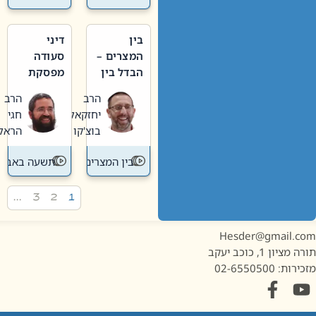
בין
דיני
המצרים –
סעודה
הבדל בין
מפסקת
אבלות
וערב
הרב
הרב
חדשה
תשעה
יחזקאל
חגי
לישנה
באב
בוצ'קו
הראל
בין המצרים
תשעה באב
…
3
2
1
Hesder@gmail.c
מציון 1, כוכב יעקב
ות: 02-6550500