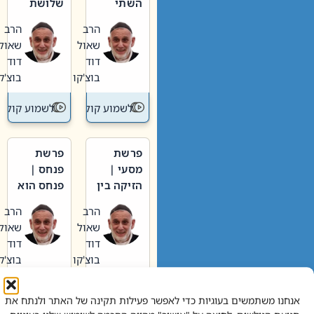
השתי
שלושת
וערב של
האבות
הרב
הרב
חיינו
שאול
שאול
דוד
דוד
בוצ'קו
בוצ'קו
לשמוע קול תורה – מדרש בפרשה
לשמוע קול תור
פרשת
פרשת
מסעי |
פנחס |
הזיקה בין
פנחס הוא
הכהן
אליהו: בין
הרב
הרב
הגדול לעם
קנאות
שאול
שאול
הורסת
דוד
דוד
לקנאות
בוצ'קו
בוצ'קו
בונה
לשמוע קול תורה – מדרש בפרשה
לשמוע קול תור
אנחנו משתמשים בעוגיות כדי לאפשר פעילות תקינה של האתר ולנתח את