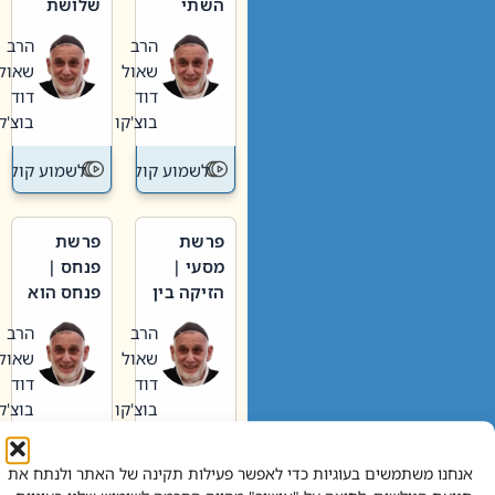
השתי
שלושת
וערב של
האבות
הרב
הרב
חיינו
שאול
שאול
דוד
דוד
בוצ'קו
בוצ'קו
לשמוע קול תורה – מדרש בפרשה
לשמוע קול תור
פרשת
פרשת
מסעי |
פנחס |
הזיקה בין
פנחס הוא
הכהן
אליהו: בין
הרב
הרב
הגדול לעם
קנאות
שאול
שאול
הורסת
דוד
דוד
לקנאות
בוצ'קו
בוצ'קו
בונה
לשמוע קול תורה – מדרש בפרשה
לשמוע קול תור
אנחנו משתמשים בעוגיות כדי לאפשר פעילות תקינה של האתר ולנתח את