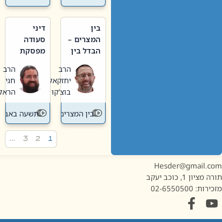
בין
דיני
המצרים –
סעודה
הבדל בין
מפסקת
אבלות
וערב
הרב
הרב
חדשה
תשעה
יחזקאל
חגי
לישנה
באב
בוצ'קו
הראל
בין המצרים
תשעה באב
…
3
2
1
Hesder@gmail.c
מציון 1, כוכב יעקב
ות: 02-6550500