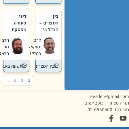
בין
דיני
המצרים –
סעודה
הבדל בין
מפסקת
אבלות
וערב
הרב
הרב
חדשה
תשעה
יחזקאל
חגי
לישנה
באב
בוצ'קו
הראל
בין המצרים
תשעה באב
…
3
2
1
Hesder@gmail.c
מציון 1, כוכב יעקב
ות: 02-6550500