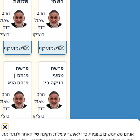
השתי
שלושת
וערב של
האבות
הרב
הרב
חיינו
שאול
שאול
דוד
דוד
בוצ'קו
בוצ'קו
לשמוע קול תורה – מדרש בפרשה
לשמוע קול תור
פרשת
פרשת
מסעי |
פנחס |
הזיקה בין
פנחס הוא
הכהן
אליהו: בין
הרב
הרב
הגדול לעם
קנאות
שאול
שאול
הורסת
דוד
דוד
לקנאות
בוצ'קו
בוצ'קו
בונה
לשמוע קול תורה – מדרש בפרשה
לשמוע קול תור
אנחנו משתמשים בעוגיות כדי לאפשר פעילות תקינה של האתר ולנתח את