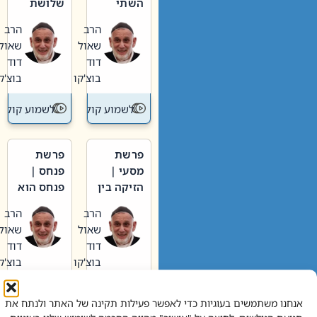
השתי
שלושת
וערב של
האבות
הרב
הרב
חיינו
שאול
שאול
דוד
דוד
בוצ'קו
בוצ'קו
לשמוע קול תורה – מדרש בפרשה
לשמוע קול תור
פרשת
פרשת
מסעי |
פנחס |
הזיקה בין
פנחס הוא
הכהן
אליהו: בין
הרב
הרב
הגדול לעם
קנאות
שאול
שאול
הורסת
דוד
דוד
לקנאות
בוצ'קו
בוצ'קו
בונה
לשמוע קול תורה – מדרש בפרשה
לשמוע קול תור
אנחנו משתמשים בעוגיות כדי לאפשר פעילות תקינה של האתר ולנתח את