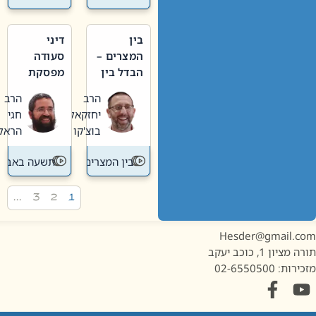
בין
דיני
המצרים –
סעודה
הבדל בין
מפסקת
אבלות
וערב
הרב
הרב
חדשה
תשעה
יחזקאל
חגי
לישנה
באב
בוצ'קו
הראל
בין המצרים
תשעה באב
…
3
2
1
Hesder@gmail.c
מציון 1, כוכב יעקב
ות: 02-6550500