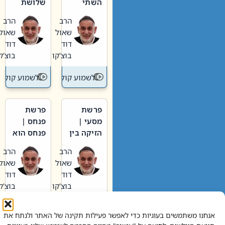
השתי
שלושת
וערב של
האבות
הרב
הרב
חיינו
שאול
שאול
דוד
דוד
בוצ'קו
בוצ'קו
לשמוע קול תורה – מדרש בפרשה
לשמוע קול תור
פרשת
פרשת
מסעי |
פנחס |
הזיקה בין
פנחס הוא
הכהן
אליהו: בין
הרב
הרב
הגדול לעם
קנאות
שאול
שאול
הורסת
דוד
דוד
לקנאות
בוצ'קו
בוצ'קו
בונה
לשמוע קול תורה – מדרש בפרשה
לשמוע קול תור
אנחנו משתמשים בעוגיות כדי לאפשר פעילות תקינה של האתר ולנתח את