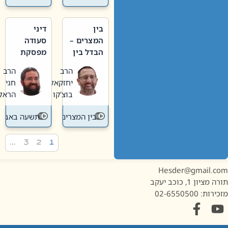
בין
דיני
המצרים –
סעודה
הבדל בין
מפסקת
אבלות
וערב
הרב
הרב
חדשה
תשעה
יחזקאל
חגי
לישנה
באב
בוצ'קו
הראל
בין המצרים
תשעה באב
…
3
2
1
Hesder@gmail.c
מציון 1, כוכב יעקב
ות: 02-6550500