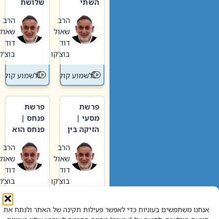
השתי
שלושת
וערב של
האבות
הרב
הרב
חיינו
שאול
שאול
דוד
דוד
בוצ'קו
בוצ'קו
לשמוע קול תורה – מדרש בפרשה
לשמוע קול תור
פרשת
פרשת
מסעי |
פנחס |
הזיקה בין
פנחס הוא
הכהן
אליהו: בין
הרב
הרב
הגדול לעם
קנאות
שאול
שאול
הורסת
דוד
דוד
לקנאות
בוצ'קו
בוצ'קו
בונה
לשמוע קול תורה – מדרש בפרשה
לשמוע קול תור
אנחנו משתמשים בעוגיות כדי לאפשר פעילות תקינה של האתר ולנתח את