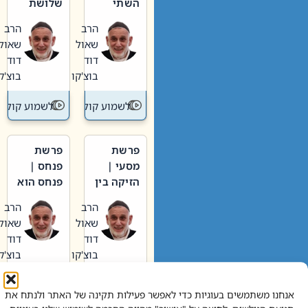
השתי
שלושת
וערב של
האבות
הרב
הרב
חיינו
שאול
שאול
דוד
דוד
בוצ'קו
בוצ'קו
לשמוע קול תורה – מדרש בפרשה
לשמוע קול תור
פרשת
פרשת
מסעי |
פנחס |
הזיקה בין
פנחס הוא
הכהן
אליהו: בין
הרב
הרב
הגדול לעם
קנאות
שאול
שאול
הורסת
דוד
דוד
לקנאות
בוצ'קו
בוצ'קו
בונה
לשמוע קול תורה – מדרש בפרשה
לשמוע קול תור
אנחנו משתמשים בעוגיות כדי לאפשר פעילות תקינה של האתר ולנתח את