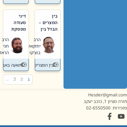
בין
דיני
המצרים –
סעודה
הבדל בין
מפסקת
אבלות
וערב
הרב
הרב
חדשה
תשעה
יחזקאל
חגי
לישנה
באב
בוצ'קו
הראל
בין המצרים
תשעה באב
…
3
2
1
Hesder@gmail.c
מציון 1, כוכב יעקב
ות: 02-6550500