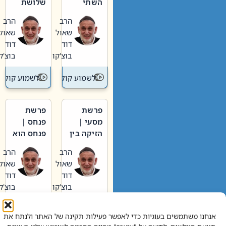
השתי
שלושת
וערב של
האבות
הרב
הרב
חיינו
שאול
שאול
דוד
דוד
בוצ'קו
בוצ'קו
לשמוע קול תורה – מדרש בפרשה
לשמוע קול תור
פרשת
פרשת
מסעי |
פנחס |
הזיקה בין
פנחס הוא
הכהן
אליהו: בין
הרב
הרב
הגדול לעם
קנאות
שאול
שאול
הורסת
דוד
דוד
לקנאות
בוצ'קו
בוצ'קו
בונה
לשמוע קול תורה – מדרש בפרשה
לשמוע קול תור
אנחנו משתמשים בעוגיות כדי לאפשר פעילות תקינה של האתר ולנתח את