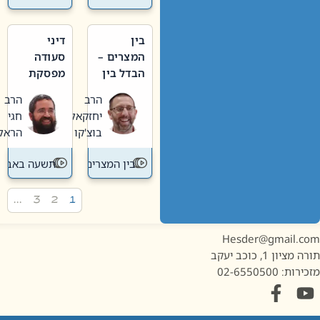
בין
דיני
המצרים –
סעודה
הבדל בין
מפסקת
אבלות
וערב
הרב
הרב
חדשה
תשעה
יחזקאל
חגי
לישנה
באב
בוצ'קו
הראל
בין המצרים
תשעה באב
…
3
2
1
Hesder@gmail.c
מציון 1, כוכב יעקב
ות: 02-6550500