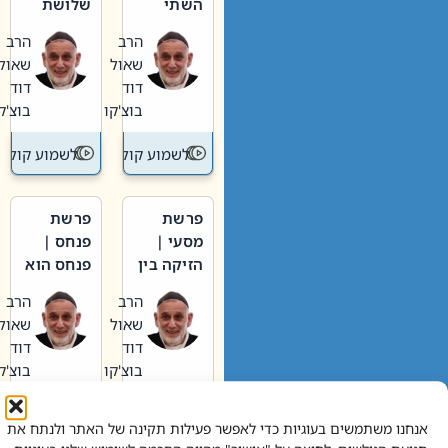
השתי
שלושת
וערב של
האבות
הרב
הרב
חיינו
שאול
שאול
דוד
דוד
בוצ'קו
בוצ'קו
לשמוע קול תורה – מדרש בפרשה
לשמוע קול תור
פרשת
פרשת
מסעי |
פנחס |
הזיקה בין
פנחס הוא
הכהן
אליהו: בין
הרב
הרב
הגדול לעם
קנאות
שאול
שאול
הורסת
דוד
דוד
לקנאות
בוצ'קו
בוצ'קו
בונה
לשמוע קול תורה – מדרש בפרשה
לשמוע קול תור
אנחנו משתמשים בעוגיות כדי לאפשר פעילות תקינה של האתר ולנתח את