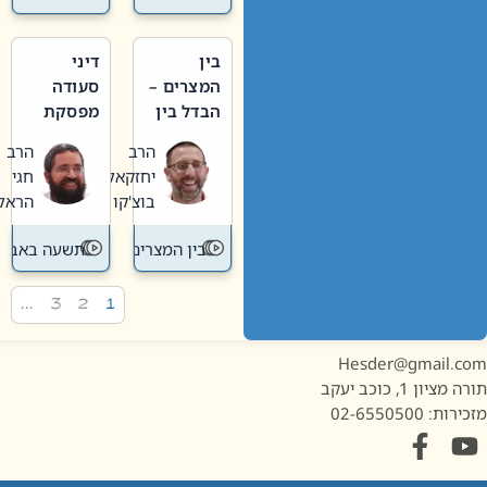
בין
דיני
המצרים –
סעודה
הבדל בין
מפסקת
אבלות
וערב
הרב
הרב
חדשה
תשעה
יחזקאל
חגי
לישנה
באב
בוצ'קו
הראל
בין המצרים
תשעה באב
…
3
2
1
Hesder@gmail.c
מציון 1, כוכב יעקב
ות: 02-6550500