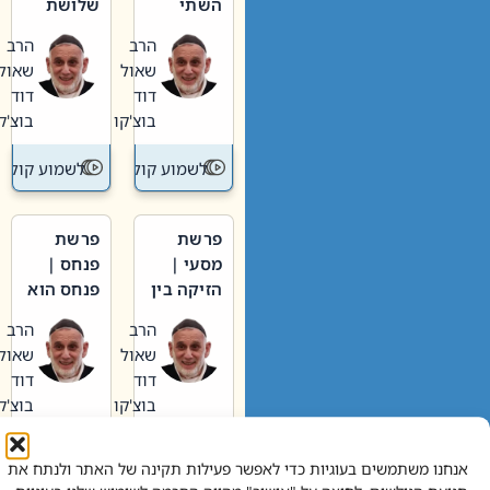
השתי
שלושת
וערב של
האבות
הרב
הרב
חיינו
שאול
שאול
דוד
דוד
בוצ'קו
בוצ'קו
לשמוע קול תורה – מדרש בפרשה
לשמוע קול תור
פרשת
פרשת
מסעי |
פנחס |
הזיקה בין
פנחס הוא
הכהן
אליהו: בין
הרב
הרב
הגדול לעם
קנאות
שאול
שאול
הורסת
דוד
דוד
לקנאות
בוצ'קו
בוצ'קו
בונה
לשמוע קול תורה – מדרש בפרשה
לשמוע קול תור
אנחנו משתמשים בעוגיות כדי לאפשר פעילות תקינה של האתר ולנתח את