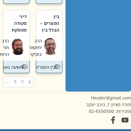
בין
דיני
המצרים –
סעודה
הבדל בין
מפסקת
אבלות
וערב
הרב
הרב
חדשה
תשעה
יחזקאל
חגי
לישנה
באב
בוצ'קו
הראל
בין המצרים
תשעה באב
…
3
2
1
Hesder@gmail.c
מציון 1, כוכב יעקב
ות: 02-6550500