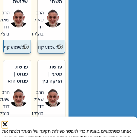
השתי
שלושת
וערב של
האבות
הרב
הרב
חיינו
שאול
שאול
דוד
דוד
בוצ'קו
בוצ'קו
לשמוע קול תורה – מדרש בפרשה
לשמוע קול תור
פרשת
פרשת
מסעי |
פנחס |
הזיקה בין
פנחס הוא
הכהן
אליהו: בין
הרב
הרב
הגדול לעם
קנאות
שאול
שאול
הורסת
דוד
דוד
לקנאות
בוצ'קו
בוצ'קו
בונה
לשמוע קול תורה – מדרש בפרשה
לשמוע קול תור
אנחנו משתמשים בעוגיות כדי לאפשר פעילות תקינה של האתר ולנתח את