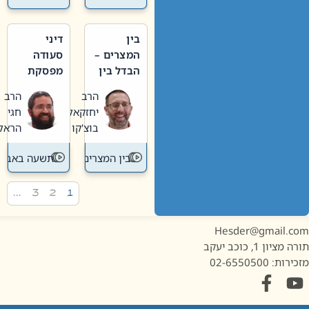
בין
דיני
המצרים –
סעודה
הבדל בין
מפסקת
אבלות
וערב
הרב
הרב
חדשה
תשעה
יחזקאל
חגי
לישנה
באב
בוצ'קו
הראל
בין המצרים
תשעה באב
…
3
2
1
Hesder@gmail.c
מציון 1, כוכב יעקב
ות: 02-6550500