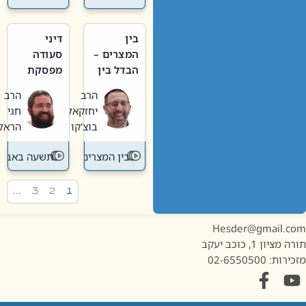
בין
דיני
המצרים –
סעודה
הבדל בין
מפסקת
אבלות
וערב
הרב
הרב
חדשה
תשעה
יחזקאל
חגי
לישנה
באב
בוצ'קו
הראל
בין המצרים
תשעה באב
…
3
2
1
Hesder@gmail.c
מציון 1, כוכב יעקב
ות: 02-6550500