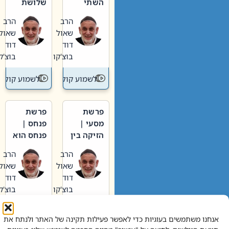
השתי
שלושת
וערב של
האבות
הרב
הרב
חיינו
שאול
שאול
דוד
דוד
בוצ'קו
בוצ'קו
לשמוע קול תורה – מדרש בפרשה
לשמוע קול תור
פרשת
פרשת
מסעי |
פנחס |
הזיקה בין
פנחס הוא
הכהן
אליהו: בין
הרב
הרב
הגדול לעם
קנאות
שאול
שאול
הורסת
דוד
דוד
לקנאות
בוצ'קו
בוצ'קו
בונה
לשמוע קול תורה – מדרש בפרשה
לשמוע קול תור
אנחנו משתמשים בעוגיות כדי לאפשר פעילות תקינה של האתר ולנתח את