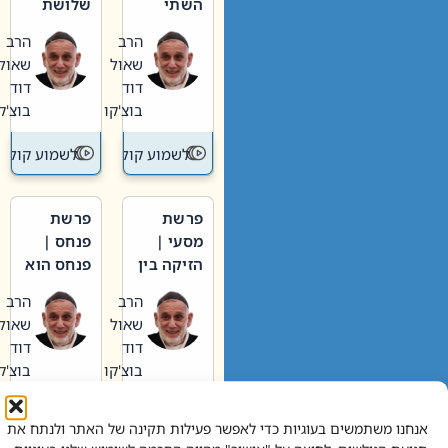
השתי
שלושת
וערב של
האבות
הרב
הרב
חיינו
שאול
שאול
דוד
דוד
בוצ'קו
בוצ'קו
לשמוע קול תורה – מדרש בפרשה
לשמוע קול תור
פרשת
פרשת
מסעי |
פנחס |
הזיקה בין
פנחס הוא
הכהן
אליהו: בין
הרב
הרב
הגדול לעם
קנאות
שאול
שאול
הורסת
דוד
דוד
לקנאות
בוצ'קו
בוצ'קו
בונה
לשמוע קול תורה – מדרש בפרשה
לשמוע קול תור
אנחנו משתמשים בעוגיות כדי לאפשר פעילות תקינה של האתר ולנתח את