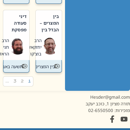
בין
דיני
המצרים –
סעודה
הבדל בין
מפסקת
אבלות
וערב
הרב
הרב
חדשה
תשעה
יחזקאל
חגי
לישנה
באב
בוצ'קו
הראל
בין המצרים
תשעה באב
…
3
2
1
Hesder@gmail.c
מציון 1, כוכב יעקב
ות: 02-6550500