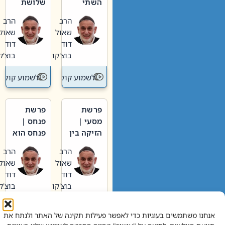
השתי
שלושת
וערב של
האבות
הרב
הרב
חיינו
שאול
שאול
דוד
דוד
בוצ'קו
בוצ'קו
לשמוע קול תורה – מדרש בפרשה
לשמוע קול תור
פרשת
פרשת
מסעי |
פנחס |
הזיקה בין
פנחס הוא
הכהן
אליהו: בין
הרב
הרב
הגדול לעם
קנאות
שאול
שאול
הורסת
דוד
דוד
לקנאות
בוצ'קו
בוצ'קו
בונה
לשמוע קול תורה – מדרש בפרשה
לשמוע קול תור
אנחנו משתמשים בעוגיות כדי לאפשר פעילות תקינה של האתר ולנתח את