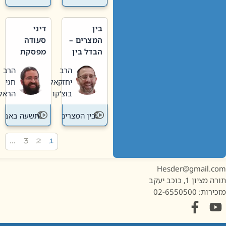
בין
דיני
המצרים –
סעודה
הבדל בין
מפסקת
אבלות
וערב
הרב
הרב
חדשה
תשעה
יחזקאל
חגי
לישנה
באב
בוצ'קו
הראל
בין המצרים
תשעה באב
…
3
2
1
Hesder@gmail.c
מציון 1, כוכב יעקב
ות: 02-6550500