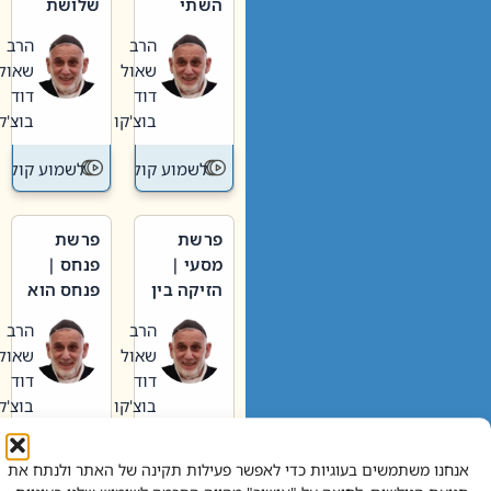
השתי
שלושת
וערב של
האבות
הרב
הרב
חיינו
שאול
שאול
דוד
דוד
בוצ'קו
בוצ'קו
לשמוע קול תורה – מדרש בפרשה
לשמוע קול תור
פרשת
פרשת
מסעי |
פנחס |
הזיקה בין
פנחס הוא
הכהן
אליהו: בין
הרב
הרב
הגדול לעם
קנאות
שאול
שאול
הורסת
דוד
דוד
לקנאות
בוצ'קו
בוצ'קו
בונה
לשמוע קול תורה – מדרש בפרשה
לשמוע קול תור
אנחנו משתמשים בעוגיות כדי לאפשר פעילות תקינה של האתר ולנתח את