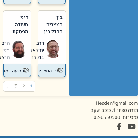
בין
דיני
המצרים –
סעודה
הבדל בין
מפסקת
אבלות
וערב
הרב
הרב
חדשה
תשעה
יחזקאל
חגי
לישנה
באב
בוצ'קו
הראל
בין המצרים
תשעה באב
…
3
2
1
Hesder@gmail.c
מציון 1, כוכב יעקב
ות: 02-6550500