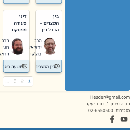
בין
דיני
המצרים –
סעודה
הבדל בין
מפסקת
אבלות
וערב
הרב
הרב
חדשה
תשעה
יחזקאל
חגי
לישנה
באב
בוצ'קו
הראל
בין המצרים
תשעה באב
…
3
2
1
Hesder@gmail.c
מציון 1, כוכב יעקב
ות: 02-6550500