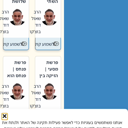
השתי
שלושת
וערב של
האבות
הרב
הרב
חיינו
שאול
שאול
דוד
דוד
בוצ'קו
בוצ'קו
לשמוע קול תורה – מדרש בפרשה
לשמוע קול תור
פרשת
פרשת
מסעי |
פנחס |
הזיקה בין
פנחס הוא
הכהן
אליהו: בין
הרב
הרב
הגדול לעם
קנאות
שאול
שאול
הורסת
דוד
דוד
לקנאות
בוצ'קו
בוצ'קו
בונה
לשמוע קול תורה – מדרש בפרשה
לשמוע קול תור
אנחנו משתמשים בעוגיות כדי לאפשר פעילות תקינה של האתר ולנתח את