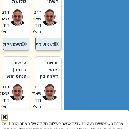
השתי
שלושת
וערב של
האבות
הרב
הרב
חיינו
שאול
שאול
דוד
דוד
בוצ'קו
בוצ'קו
לשמוע קול תורה – מדרש בפרשה
לשמוע קול תור
פרשת
פרשת
מסעי |
פנחס |
הזיקה בין
פנחס הוא
הכהן
אליהו: בין
הרב
הרב
הגדול לעם
קנאות
שאול
שאול
הורסת
דוד
דוד
לקנאות
בוצ'קו
בוצ'קו
בונה
לשמוע קול תורה – מדרש בפרשה
לשמוע קול תור
אנחנו משתמשים בעוגיות כדי לאפשר פעילות תקינה של האתר ולנתח את