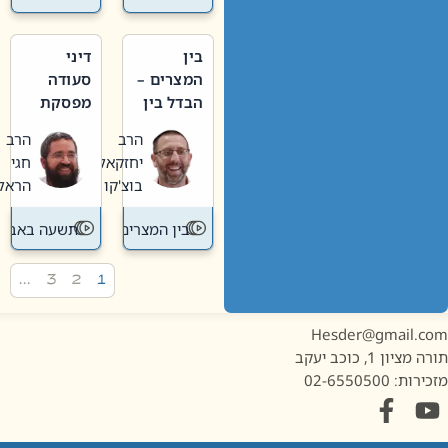
בין
דיני
המצרים –
סעודה
הבדל בין
מפסקת
אבלות
וערב
הרב
הרב
חדשה
תשעה
יחזקאל
חגי
לישנה
באב
בוצ'קו
הראל
בין המצרים
תשעה באב
…
3
2
1
Hesder@gmail.c
מציון 1, כוכב יעקב
ות: 02-6550500