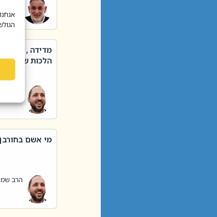
הרב שאול
אנחנו
הגולש
מדידה , קניה ,
הלכות שבת – סי
הרב שמו
מי אשם בחורבן
הרב שמו