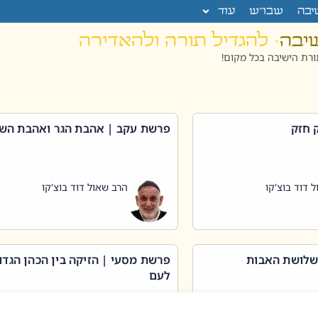
יבה
שבו”ש
עוד
שיבה
· להגדיל תורה ולהאדירה
רת הישיבה בכל מקום!
 חזק
פרשת עקב | אהבת הגר ואהבת הש
 דוד בוצ'קו
הרב שאול דוד בוצ'קו
שלושת האבות
פרשת מסעי | הזיקה בין הכהן הגדו
לעם