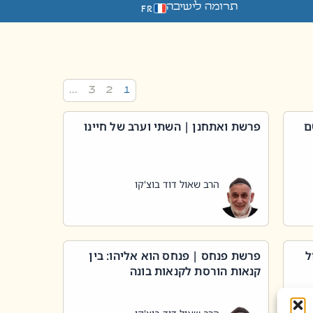
תרומה לישיבה
FR
…
3
2
1
ם
פרשת ואתחנן | השתי וערב של חיינו
הרב שאול דוד בוצ'קו
ל
פרשת פנחס | פנחס הוא אליהו: בין
קנאות הורסת לקנאות בונה