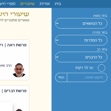
לתוכן
בית
אודות
שיעורים
ספרי היש
שיעורי הי
בחר נושא
נשארים מחוברים לתו
בחר סדרה
פרשת ראה | רק
בחר רב
הרב שאול
עד 15 דקות
החל
פרשת דברים | 