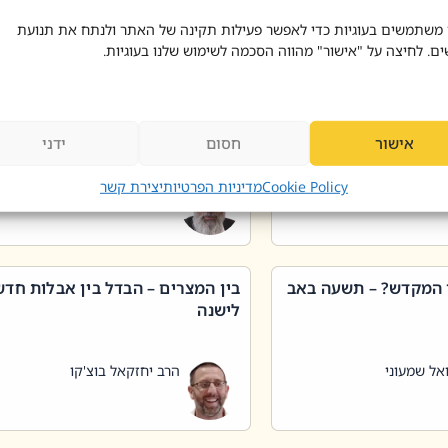
 דוד בוצ'קו
הרב שאול דוד בוצ'קו
 משתמשים בעוגיות כדי לאפשר פעילות תקינה של האתר ולנתח את תנועת
ים. לחיצה על "אישור" מהווה הסכמה לשימוש שלנו בעוגיות.
 שטיפת כלים בשבת –
ליקוטי מוהר"ן תניינא – גם לצדיקי
מן שכג
האמת יש ביטול תורה
אישור
חסום
ידני
אל שמעוני
הרב יאיר בידני
Cookie Policy
מדיניות הפרטיות
יצירת קשר
 המקדש? – תשעה באב
בין המצרים – הבדל בין אבלות חד
לישנה
אל שמעוני
הרב יחזקאל בוצ'קו